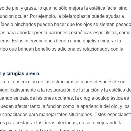
o de piel y grasa, lo que no sólo mejora la estética facial sino
unción ocular. Por ejemplo, la blefaroplastia puede ayudar a
 caídos o hinchados pueden hacer que los ojos se sientan pesado
adas para abordar preocupaciones cosméticas específicas, como
ojeras. Estas intervenciones tienen como objetivo mejorar la
iempo que brindan beneficios adicionales relacionados con la
y cirugías previa
 la reconstrucción de las estructuras oculares después de un
gnificativamente a la restauración de la función y la estética de
uando se trata de lesiones oculares, la cirugía oculoplástica es
eden afectar tanto la función como la apariencia del ojo, y los
 capacitados para manejar tales situaciones. Estos especialist
os para restaurar las áreas afectadas, no solo mejorando la
ón visual y la salud ocular a largo plazo.