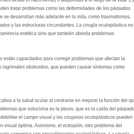
pueden tratar problemas como las deformidades de los párpados
e se desarrollan más adelante en la vida, como traumatismos,
ados y las estructuras circundantes. La cirugía oculoplástica no
apariencia estética sino que también aborda problemas
cos están capacitados para corregir problemas que afectan la
tos lagrimales obstruidos, que pueden causar síntomas como
ativa a la salud ocular al centrarse en mejorar la función del oj
roblemas que soluciona es la ptosis, que es la caída del párpad
 debilitar el campo visual y los cirujanos oculoplásticos pueden
ión visual óptima. Asimismo, el ectropión, otro problema del
uede corregirse con procedimientos oculoplásticos. La cirugía