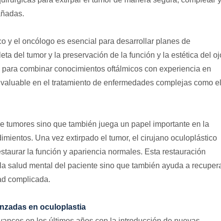
dañadas.
co y el oncólogo es esencial para desarrollar planes de
ta del tumor y la preservación de la función y la estética del oj
s para combinar conocimientos oftálmicos con experiencia en
 invaluable en el tratamiento de enfermedades complejas como e
 de tumores sino que también juega un papel importante en la
dimientos. Una vez extirpado el tumor, el cirujano oculoplástico
estaurar la función y apariencia normales. Esta restauración
la salud mental del paciente sino que también ayuda a recuper
ad complicada.
nzadas en oculoplastia
ances en los últimos años con la introducción de nuevas