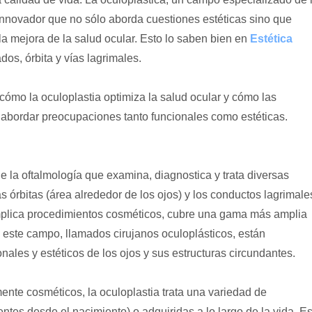
innovador que no sólo aborda cuestiones estéticas sino que
 mejora de la salud ocular. Esto lo saben bien en
Estética
dos, órbita y vías lagrimales.
cómo la oculoplastia optimiza la salud ocular y cómo las
n abordar preocupaciones tanto funcionales como estéticas.
 la oftalmología que examina, diagnostica y trata diversas
 órbitas (área alrededor de los ojos) y los conductos lagrimale
mplica procedimientos cosméticos, cubre una gama más amplia
 este campo, llamados cirujanos oculoplásticos, están
ales y estéticos de los ojos y sus estructuras circundantes.
ente cosméticos, la oculoplastia trata una variedad de
tes desde el nacimiento) o adquiridas a lo largo de la vida. Es