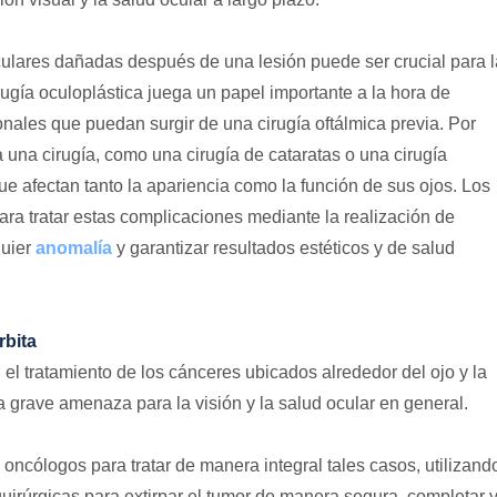
culares dañadas después de una lesión puede ser crucial para l
ugía oculoplástica juega un papel importante a la hora de
onales que puedan surgir de una cirugía oftálmica previa. Por
una cirugía, como una cirugía de cataratas o una cirugía
e afectan tanto la apariencia como la función de sus ojos. Los
ara tratar estas complicaciones mediante la realización de
quier
anomalía
y garantizar resultados estéticos y de salud
rbita
 el tratamiento de los cánceres ubicados alrededor del ojo y la
 grave amenaza para la visión y la salud ocular en general.
 oncólogos para tratar de manera integral tales casos, utilizand
uirúrgicas para extirpar el tumor de manera segura, completar y