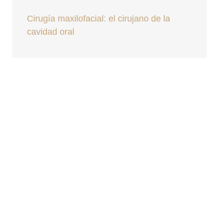
Cirugía maxilofacial: el cirujano de la
cavidad oral