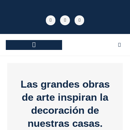
Ir
al
F
T
Y
contenido
a
w
o
c
i
u
e
t
t
b
t
u
o
e
b
o
r
e
k
TECNOLOGÍA INDUSTRIAL
Las grandes obras
de arte inspiran la
decoración de
nuestras casas.