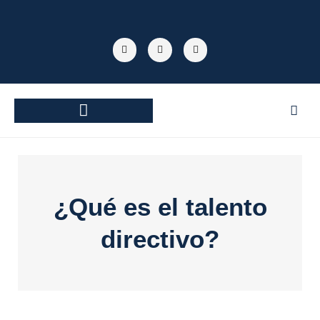
Ir
al
F
T
Y
contenido
a
w
o
c
i
u
e
t
t
b
t
u
o
e
b
o
r
e
k
TECNOLOGÍA INDUSTRIAL
¿Qué es el talento
directivo?