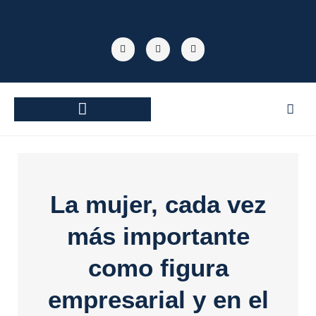
Ir
al
F
T
Y
contenido
a
w
o
c
i
u
e
t
t
b
t
u
o
e
b
o
r
e
k
TECNOLOGÍA INDUSTRIAL
La mujer, cada vez
más importante
como figura
empresarial y en el