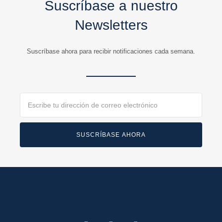
Suscríbase a nuestro
Newsletters
Suscríbase ahora para recibir notificaciones cada semana.
Email
SUSCRÍBASE AHORA
F
T
Y